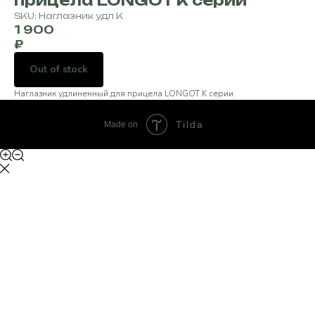
прицела LONGOT K серии
SKU:
Наглазник удл К
1 900
₽
Out of stock
Наглазник удлиненный для прицела LONGOT K серии
Tilda
Made on