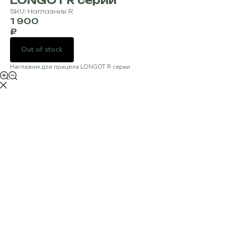
LONGOT R серии
SKU:
Наглазник R
1 900
₽
Out of stock
Наглазник для прицела LONGOT R серии