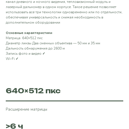
канал дневного и ночного видения, тепловизионный модуль и
лазерный дальномер в одном корпусе. Такое решение позволяет
использовать все три технологии одновременно или по отдельности,
обеспечивая универсальность и снижая необходимость в
дополнительном оборудовании
Основные характеристики
Матрица 640×512 пкс
Диаметр линзы Два сменных объектива — 50 мм и 35 мм
Дальность обнаружения до 2600 м
Запись фото и видео
✓
Wi-Fi
✓
640×512 пкс
Расширение матрицы
>6 ч